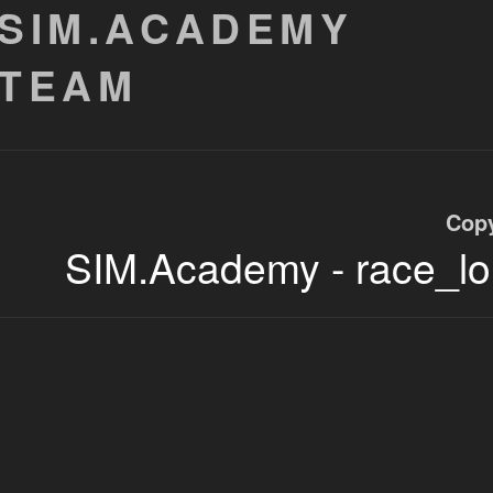
SIM.ACADEMY
TEAM
Copy
SIM.Academy - race_l