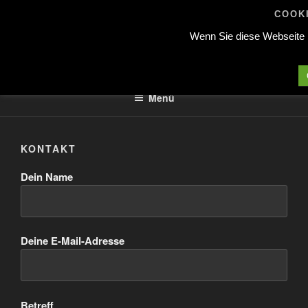
Zum
COOKI
Inhalt
Wenn Sie diese Webseite 
springen
SIM ACADEMY RACE_LOUNGE
Chemnitz
Menü
KONTAKT
Dein Name
Deine E-Mail-Adresse
Betreff