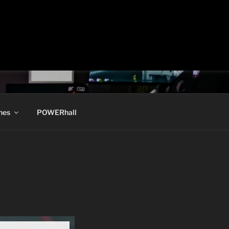
hes
POWERhall